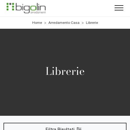
Home
>
Arredamento Casa
>
Librerie
Librerie
Filtra Risultati