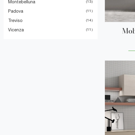
Montebelluna
13
Padova
11
Treviso
14
Mob
Vicenza
11