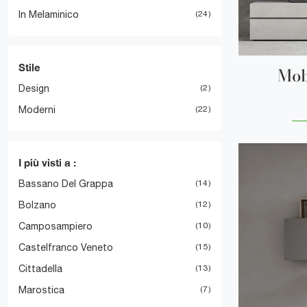
In Melaminico
24
Stile
Mob
Design
2
Moderni
22
I più visti a :
Bassano Del Grappa
14
Bolzano
12
Camposampiero
10
Castelfranco Veneto
15
Cittadella
13
Marostica
7