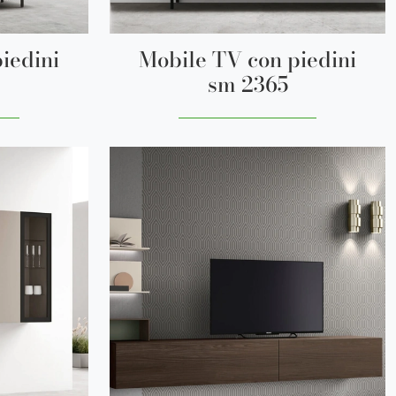
iedini
Mobile TV con piedini
sm 2365