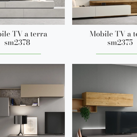
ile TV a terra
Mobile TV a t
sm2378
sm2375