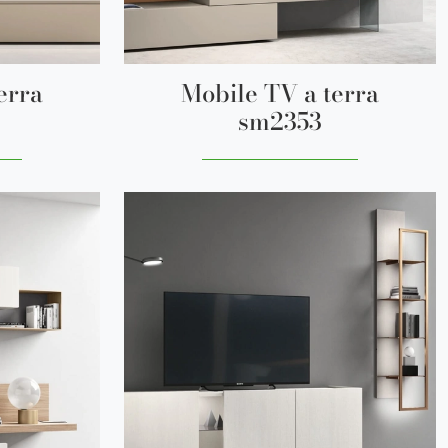
erra
Mobile TV a terra
sm2353