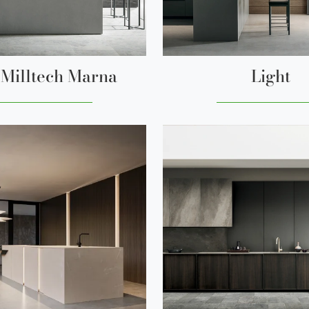
Milltech Marna
Light