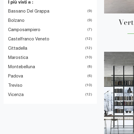
I più visti a :
Bassano Del Grappa
9
Vert
Bolzano
9
Camposampiero
7
Castelfranco Veneto
12
Cittadella
12
Marostica
10
Montebelluna
8
Padova
6
Treviso
10
Vicenza
12