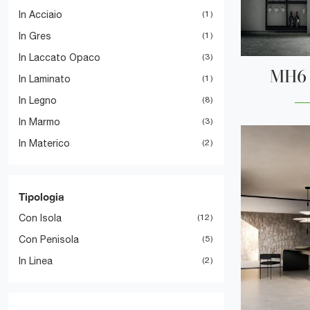
In Acciaio
1
In Gres
1
In Laccato Opaco
3
MH6 
In Laminato
1
In Legno
8
In Marmo
3
In Materico
2
Tipologia
Con Isola
12
Con Penisola
5
In Linea
2