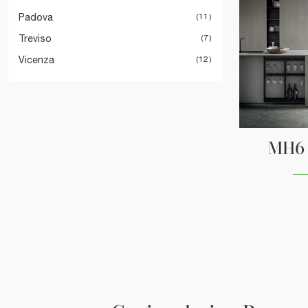
Padova
11
Treviso
7
Vicenza
12
MH6 