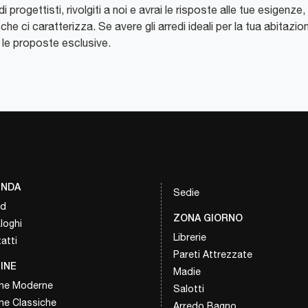
di progettisti, rivolgiti a noi e avrai le risposte alle tue esigen
he ci caratterizza. Se avere gli arredi ideali per la tua abitazio
o le proposte esclusive.
ENDA
Sedie
nd
ZONA GIORNO
loghi
Librerie
atti
Pareti Attrezzate
INE
Madie
ne Moderne
Salotti
ne Classiche
Arredo Bagno