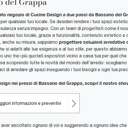
o del Grappa
ato negozio di Cucine Design a due passi da Bassano del G
per qualsiasi tuo locale. Se desideri rendere i tuoi spazi estet
nsulenza senza impegno. Con un team di progettisti come il no
 qualsiasi tuo locale, grazie a funzionalità, contenuto estetico e 
progettare soluzioni arredative o
to, anche su misura, sappiamo
e si adatti alle tue esigenze e al tuo stile, per questo abbiamo 
 uno tra i più quotati espositori vicino a casa tua per quel ch
asa scoprendo tutte le novità del mondo dell'arredo: scegliamo i
i di arredare gli spazi inseguendo i tuoi bisogni e ogni tua pre
Design nei pressi di Bassano del Grappa, scopri il nostro s
giori informazioni e preventivi
aver ascoltato ognuno di voi e suggerendo a ognuno idee che