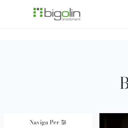
B
Naviga Per