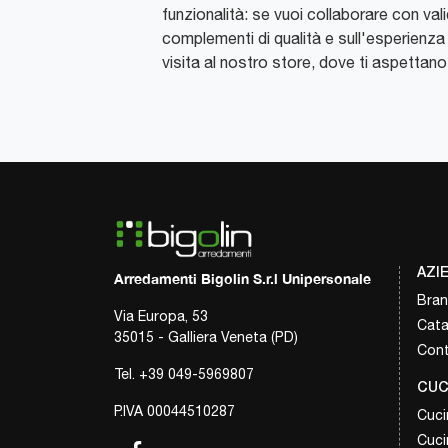
funzionalità: se vuoi collaborare con vali
complementi di qualità e sull'esperienza c
visita al nostro store, dove ti aspettan
AZI
Arredamenti Bigolin S.r.l Unipersonale
Bra
Via Europa, 53
Cata
35015 - Galliera Veneta (PD)
Cont
Tel.
+39 049-5969807
CUC
P.IVA 00044510287
Cuci
Cuci