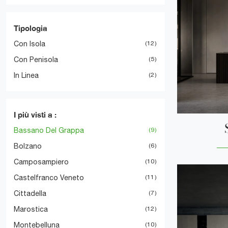
Tipologia
Con Isola
12
Con Penisola
5
In Linea
2
I più visti a :
Bassano Del Grappa
9
Bolzano
6
Camposampiero
10
Castelfranco Veneto
11
Cittadella
7
Marostica
12
Montebelluna
10