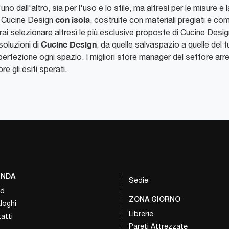
 l'uno dall'altro, sia per l'uso e lo stile, ma altresì per le misu
con isola
n Cucine Design
, costruite con materiali pregiati e co
trai selezionare altresì le più esclusive proposte di Cucine Desig
Cucine Design
oluzioni di
, da quelle salvaspazio a quelle del t
a perfezione ogni spazio. I migliori store manager del settore ar
re gli esiti sperati.
ENDA
Sedie
nd
ZONA GIORNO
loghi
Librerie
atti
Pareti Attrezzate