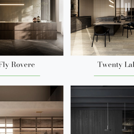
Fly Rovere
Twenty La