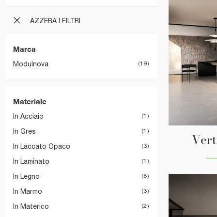
AZZERA I FILTRI
Marca
Modulnova
19
Materiale
In Acciaio
1
In Gres
1
Vert
In Laccato Opaco
3
In Laminato
1
In Legno
8
In Marmo
3
In Materico
2