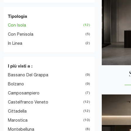
Tipologia
Con Isola
12
Con Penisola
5
In Linea
2
I più visti a :
Bassano Del Grappa
9
Bolzano
9
Camposampiero
7
Castelfranco Veneto
12
Cittadella
12
Marostica
10
Montebelluna
8