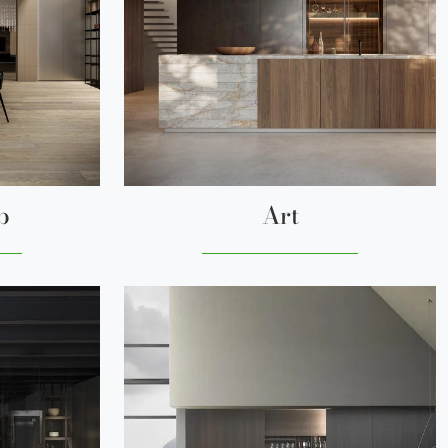
b
Art