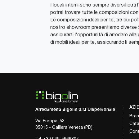
I locali interni sono sempre diversificati
potrai trovare tutte le composizioni co
Le composizioni ideali per te, tra cui po
nostro showroom presentiamo diverse s
assicurarti l'opportunità di arredare all
di mobili ideali per te, assicurandoti semp
AZI
Arredamenti Bigolin S.r.l Unipersonale
Bra
Via Europa, 53
Cata
35015 - Galliera Veneta (PD)
Cont
Tel.
+39 049-5969807