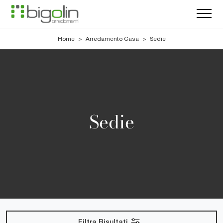
Home
>
Arredamento Casa
>
Sedie
Sedie
Filtra Risultati