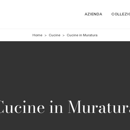
AZIENDA
COLLEZI
Home
>
Cucine
>
Cucine in Muratura
Cucine in Muratur