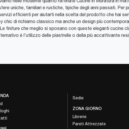
oviamo nelle moderne quanto raffinate Cucine in Muratura in matton
re uniche, familiari e rustiche, tipiche degli anni passati. Per 
i servizi efficienti per aiutarti nella scelta del prodotto che hai
 chic di richiamo classico ma anche un design più contemporane
. Le finiture che meglio si sposano con queste eleganti cucine cla
ternativo è l'utilizzo delle piastrelle o della più accattivante res
ENDA
Sedie
nd
ZONA GIORNO
loghi
Librerie
atti
Pareti Attrezzate