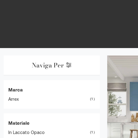
Naviga Per
Marca
Arrex
1
Materiale
In Laccato Opaco
1