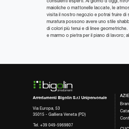
consulenti esperti. Al giorno d'oggi, ritr
maioliche o mattonelle laccate, le atmosfe
visita il nostro negozio e potrai fruire d
muratura possono avere uno stile shabby
di colori più tenui e di linee geometriche
e marmo o pietra per il piano di lavoro; al
AZI
Arredamenti Bigolin S.r.l Unipersonale
Bra
Via Europa, 53
Cata
35015 - Galliera Veneta (PD)
Cont
Tel.
+39 049-5969807