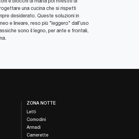
i e blocchi di malta poi rivestiti di
progettare una cucina che si rispetti
 sempre desiderato. Queste soluzioni in
o e lineare, reso più "leggero" dall’uso
ssiche sono il legno, per ante e frontali,
ina.
ZONA NOTTE
Letti
Comodini
Armadi
Camerette