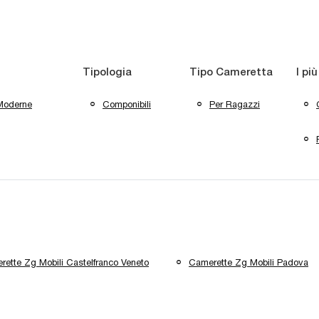
Tipologia
Tipo Cameretta
I più
Moderne
Componibili
Per Ragazzi
ette Zg Mobili Castelfranco Veneto
Camerette Zg Mobili Padova