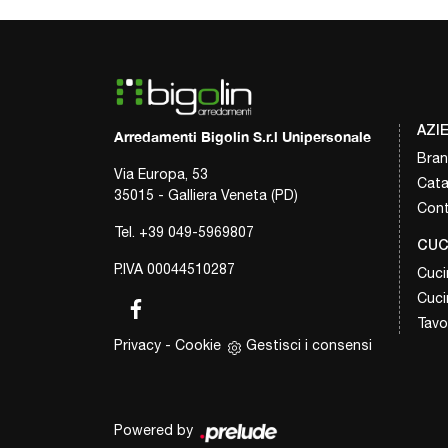
AZI
Arredamenti Bigolin S.r.l Unipersonale
Bra
Via Europa, 53
Cata
35015 - Galliera Veneta (PD)
Cont
Tel.
+39 049-5969807
CUC
P.IVA 00044510287
Cuci
Cuci
Tavol
Privacy
-
Cookie
Gestisci i consensi
Powered by