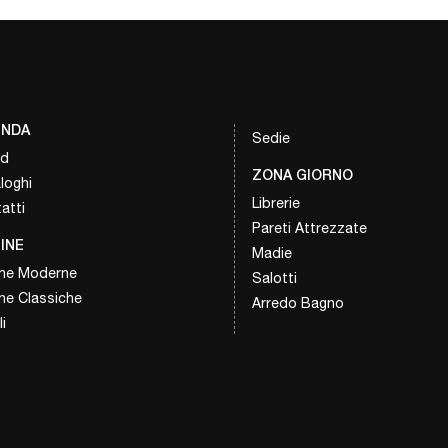
ENDA
Sedie
nd
ZONA GIORNO
loghi
Librerie
atti
Pareti Attrezzate
INE
Madie
ne Moderne
Salotti
ne Classiche
Arredo Bagno
i