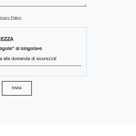
rivacy Policy
REZZA
ragole" al singolare
Invia