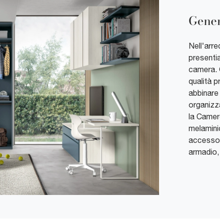
Gener
Nell'arre
presentia
camera. 
qualità p
abbinare 
organizza
la Camere
melamini
accessor
armadio, 