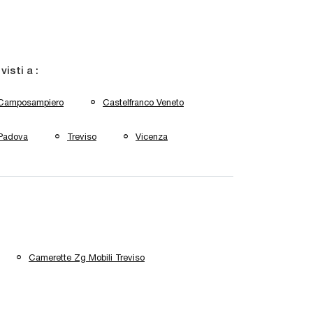
 visti a :
Camposampiero
Castelfranco Veneto
Padova
Treviso
Vicenza
Camerette Zg Mobili Treviso