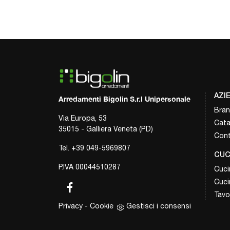
AZI
Arredamenti Bigolin S.r.l Unipersonale
Bra
Via Europa, 53
Cata
35015 - Galliera Veneta (PD)
Cont
Tel.
+39 049-5969807
CUC
P.IVA 00044510287
Cuci
Cuci
Tavol
Privacy
-
Cookie
Gestisci i consensi