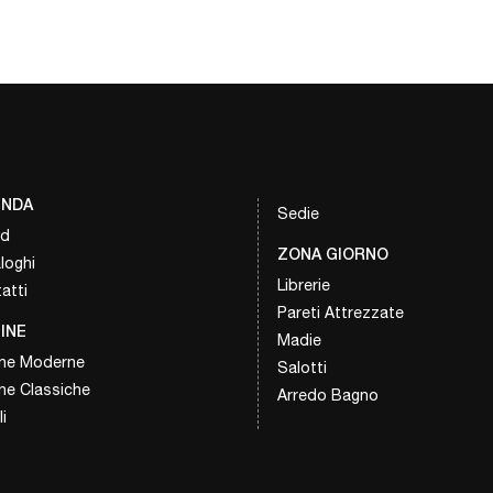
ENDA
Sedie
nd
ZONA GIORNO
loghi
Librerie
atti
Pareti Attrezzate
INE
Madie
ne Moderne
Salotti
ne Classiche
Arredo Bagno
i