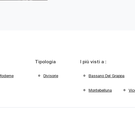
Tipologia
I più visti a :
Moderne
Divisorie
Bassano Del Grappa
Montebelluna
Vic