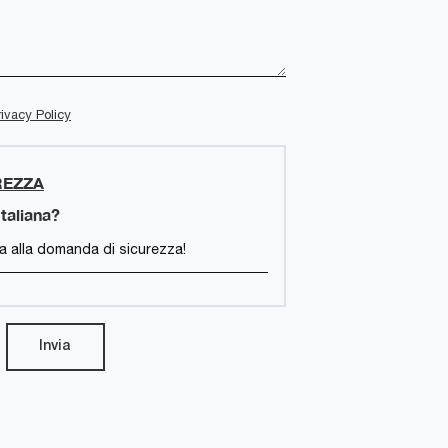
rivacy Policy
REZZA
taliana?
Invia