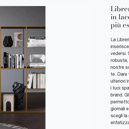
Libre
in la
più es
La Librer
inserisce
vedersi.
robusta, 
nostre so
te. Dare 
ulteriori
i tuoi sp
brand. Gl
permetto
giornali e
scegli la
enfatizza