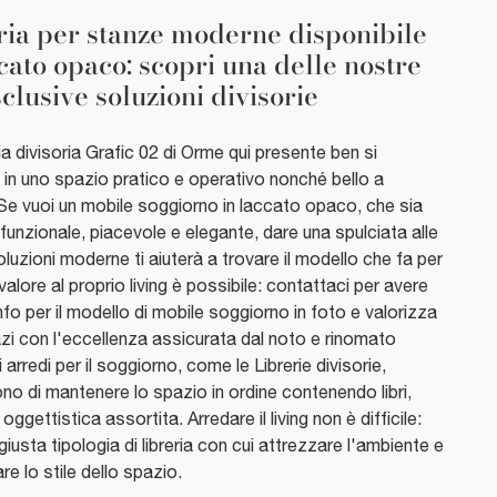
ria per stanze moderne disponibile
ccato opaco: scopri una delle nostre
clusive soluzioni divisorie
ia divisoria Grafic 02 di Orme qui presente ben si
 in uno spazio pratico e operativo nonché bello a
 Se vuoi un mobile soggiorno in laccato opaco, che sia
funzionale, piacevole e elegante, dare una spulciata alle
luzioni moderne ti aiuterà a trovare il modello che fa per
valore al proprio living è possibile: contattaci per avere
 info per il modello di mobile soggiorno in foto e valorizza
azi con l'eccellenza assicurata dal noto e rinomato
i arredi per il soggiorno, come le Librerie divisorie,
no di mantenere lo spazio in ordine contenendo libri,
 oggettistica assortita. Arredare il living non è difficile:
 giusta tipologia di libreria con cui attrezzare l'ambiente e
re lo stile dello spazio.