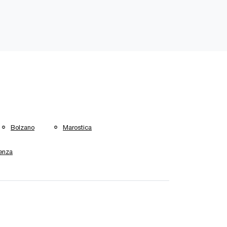
Bolzano
Marostica
enza