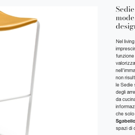
Sedie 
model
design
Nel livin
imprescin
funzione 
valorizza
nell'imma
non risul
le Sedie
degli arr
da cucin
informazi
che solo 
Sgabello
spazi di 