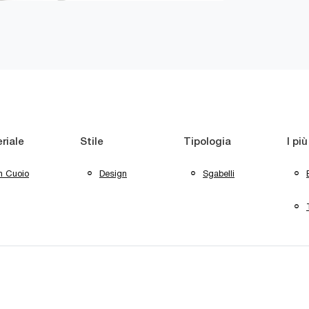
riale
Stile
Tipologia
I più
n Cuoio
Design
Sgabelli