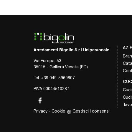
AZI
Arredamenti Bigolin S.r.l Unipersonale
Bra
Via Europa, 53
Cata
35015 - Galliera Veneta (PD)
Cont
Tel.
+39 049-5969807
CUC
P.IVA 00044510287
Cuci
Cuci
Tavol
Privacy
-
Cookie
Gestisci i consensi