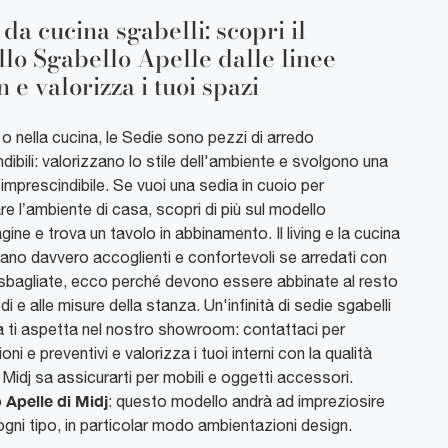
da cucina sgabelli: scopri il
lo Sgabello Apelle dalle linee
 e valorizza i tuoi spazi
g o nella cucina, le Sedie sono pezzi di arredo
dibili: valorizzano lo stile dell'ambiente e svolgono una
imprescindibile. Se vuoi una sedia in cuoio per
re l’ambiente di casa, scopri di più sul modello
gine e trova un tavolo in abbinamento. Il living e la cucina
tano davvero accoglienti e confortevoli se arredati con
 sbagliate, ecco perché devono essere abbinate al resto
edi e alle misure della stanza. Un'infinità di sedie sgabelli
a ti aspetta nel nostro showroom: contattaci per
oni e preventivi e valorizza i tuoi interni con la qualità
Midj sa assicurarti per mobili e oggetti accessori.
 Apelle di Midj
: questo modello andrà ad impreziosire
ogni tipo, in particolar modo ambientazioni design.