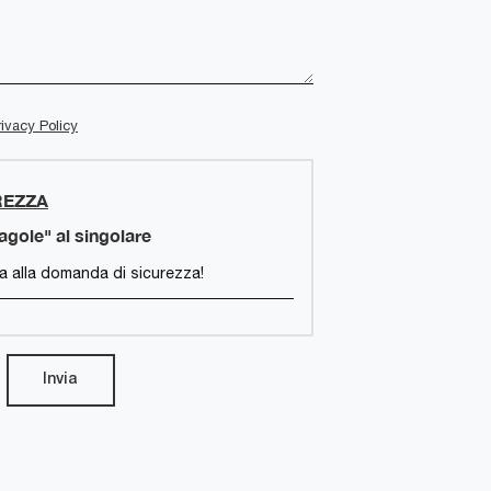
rivacy Policy
REZZA
ragole" al singolare
Invia