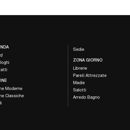
ENDA
Sedie
nd
ZONA GIORNO
loghi
Librerie
atti
Pareti Attrezzate
INE
Madie
ne Moderne
Salotti
ne Classiche
Arredo Bagno
i