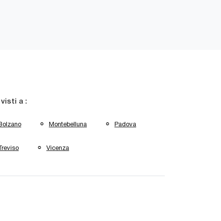
 visti a :
Bolzano
Montebelluna
Padova
Treviso
Vicenza