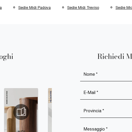
a
Sedie Midj Padova
Sedie Midj Treviso
Sedie Mid
loghi
Richiedi M