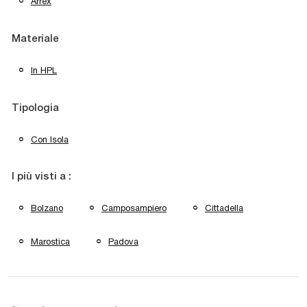
Arrex
Materiale
In HPL
Tipologia
Con Isola
I più visti a :
Bolzano
Camposampiero
Cittadella
Marostica
Padova