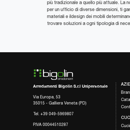
più tradizionale a quello più attuale. La 
per un ufficio di diverse dimensioni, ti ga
materiali e ildesign dei mobili determina
trovare soluzioni a ogni tipologia di nec
AZI
Arredamenti Bigolin S.r.l Unipersonale
Bra
Via Europa, 53
Cata
35015 - Galliera Veneta (PD)
Cont
Tel.
+39 049-5969807
CUC
P.IVA 00044510287
Cuci