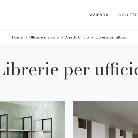
AZIENDA
COLLEZI
Home
>
Ufficio e giardino
>
Arredo Ufficio
>
Librerie per ufficio
Librerie per uffici