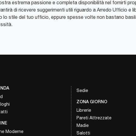
nostra estrema passione e completa disponibilità nel fornirti prop
rantirà di ricevere suggerimenti utili riguardo a Arredo Ufficio e li
no lo stile del tuo ufficio, eppure spesse volte non bastano basi
essità.
ENDA
Sedie
nd
ZONA GIORNO
loghi
Librerie
atti
Pareti Attrezzate
INE
Madie
ne Moderne
Salotti