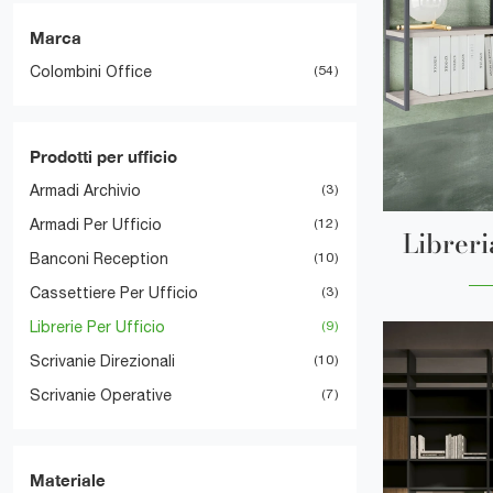
Marca
Colombini Office
54
Prodotti per ufficio
Armadi Archivio
3
Armadi Per Ufficio
12
Librer
Banconi Reception
10
Cassettiere Per Ufficio
3
Librerie Per Ufficio
9
Scrivanie Direzionali
10
Scrivanie Operative
7
Materiale