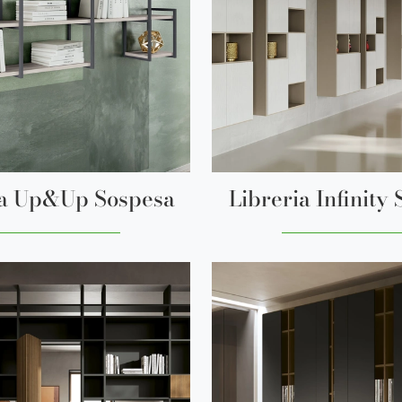
ia Up&Up Sospesa
Libreria Infinity