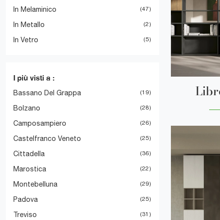
In Melaminico
47
In Metallo
2
In Vetro
5
I più visti a :
Libr
Bassano Del Grappa
19
Bolzano
28
Camposampiero
26
Castelfranco Veneto
25
Cittadella
36
Marostica
22
Montebelluna
29
Padova
25
Treviso
31