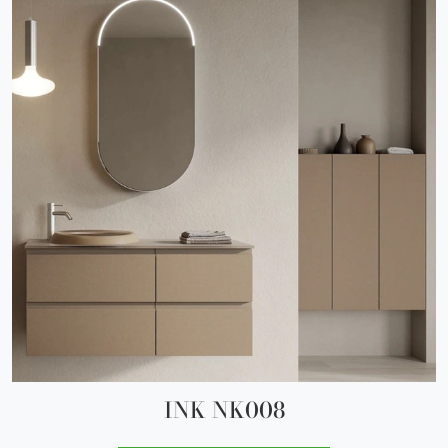
INK NK008