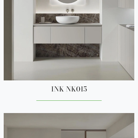
INK NK015