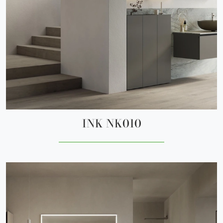
INK NK010