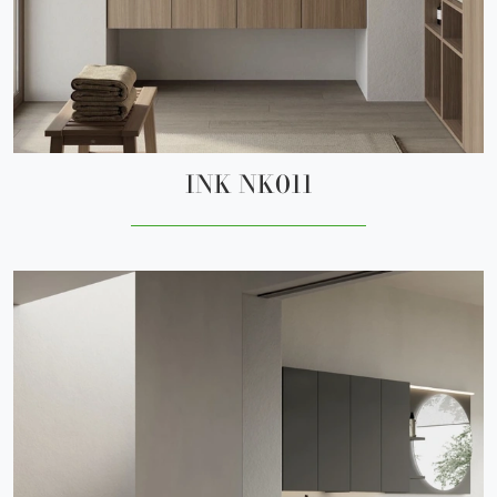
INK NK011