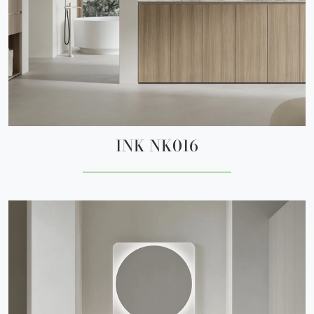
INK NK016