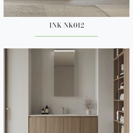
INK NK012