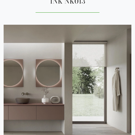
INK NK013