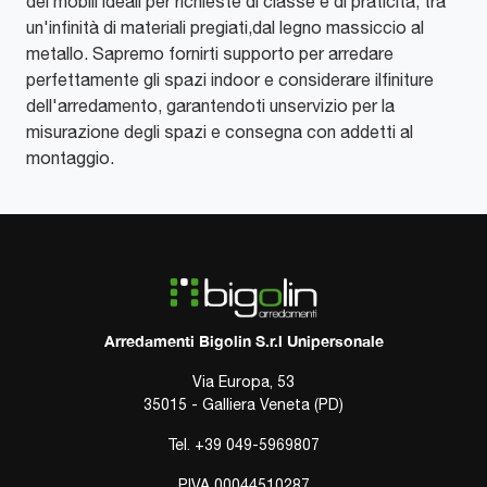
dei mobili ideali per richieste di classe e di praticità, tra
un'infinità di materiali pregiati,dal legno massiccio al
metallo. Sapremo fornirti supporto per arredare
perfettamente gli spazi indoor e considerare ilfiniture
dell'arredamento, garantendoti unservizio per la
misurazione degli spazi e consegna con addetti al
montaggio.
Arredamenti Bigolin S.r.l Unipersonale
Via Europa, 53
35015 - Galliera Veneta (PD)
Tel.
+39 049-5969807
P.IVA 00044510287