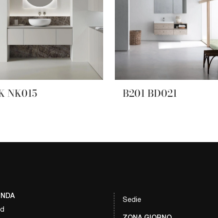
K NK015
B201 BD021
ENDA
Sedie
nd