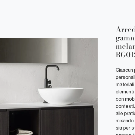
Arred
gamma
melam
BG01
Ciascun 
personali
materiali
elementi
con mobi
contesti
alle prat
mixando d
sia per s