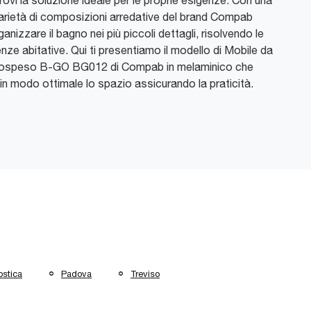
ovi la soluzione ideale per le proprie esigenze. Con una
arietà di composizioni arredative del brand Compab
ganizzare il bagno nei più piccoli dettagli, risolvendo le
nze abitative. Qui ti presentiamo il modello di Mobile da
ospeso B-GO BG012 di Compab in melaminico che
in modo ottimale lo spazio assicurando la praticità.
ostica
Padova
Treviso