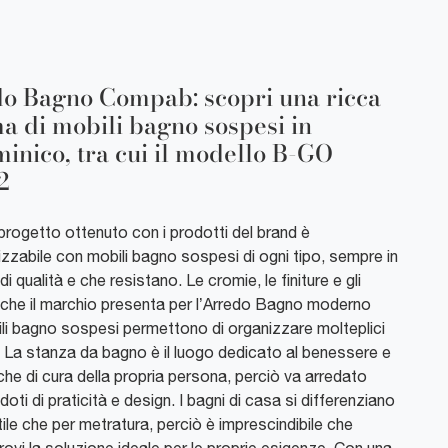
o Bagno Compab: scopri una ricca
 di mobili bagno sospesi in
inico, tra cui il modello B-GO
2
progetto ottenuto con i prodotti del brand è
zzabile con mobili bagno sospesi di ogni tipo, sempre in
 di qualità e che resistano. Le cromie, le finiture e gli
 che il marchio presenta per l’Arredo Bagno moderno
li bagno sospesi permettono di organizzare molteplici
. La stanza da bagno è il luogo dedicato al benessere e
iche di cura della propria persona, perciò va arredato
oti di praticità e design. I bagni di casa si differenziano
tile che per metratura, perciò è imprescindibile che