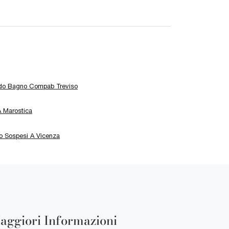
do Bagno Compab Treviso
A Marostica
o Sospesi A Vicenza
aggiori Informazioni