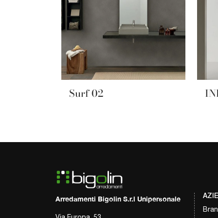
Surf 02
IN
AZI
Arredamenti Bigolin S.r.l Unipersonale
Bra
Via Europa, 53