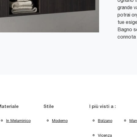
ognuno tr
grande v
potrai or
tue esige
Bagno s
connota 
ateriale
Stile
I più visti a :
In Melaminico
Moderno
Bolzano
Mar
Vicenza