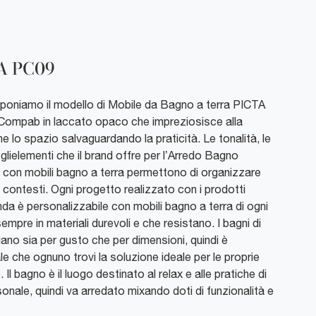
A PC09
roponiamo il modello di Mobile da Bagno a terra PICTA
Compab in laccato opaco che impreziosisce alla
e lo spazio salvaguardando la praticità. Le tonalità, le
e glielementi che il brand offre per l’Arredo Bagno
con mobili bagno a terra permettono di organizzare
i contesti. Ogni progetto realizzato con i prodotti
nda è personalizzabile con mobili bagno a terra di ogni
empre in materiali durevoli e che resistano. I bagni di
ano sia per gusto che per dimensioni, quindi è
e che ognuno trovi la soluzione ideale per le proprie
 Il bagno è il luogo destinato al relax e alle pratiche di
onale, quindi va arredato mixando doti di funzionalità e