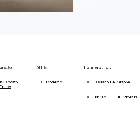
riale
Stile
I più visti a :
In Laccato
Moderno
Bassano Del Grappa
Opaco
Treviso
Vicenza