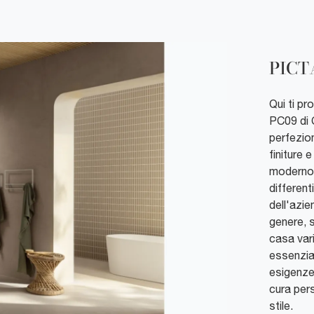
PICT
Qui ti p
PC09 di 
perfezion
finiture 
moderno 
different
dell'azie
genere, s
casa vari
essenzial
esigenze.
cura pers
stile.