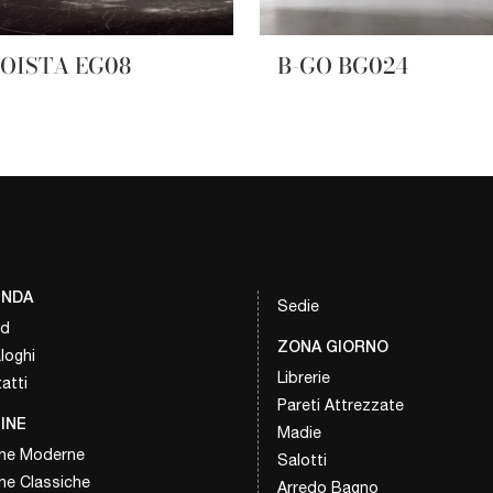
OISTA EG08
B-GO BG024
ENDA
Sedie
nd
ZONA GIORNO
loghi
Librerie
atti
Pareti Attrezzate
INE
Madie
ne Moderne
Salotti
ne Classiche
Arredo Bagno