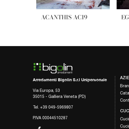
ACANTHIS AC19
EG
AZI
Arredamenti Bigolin S.r.l Unipersonale
Bra
Via Europa, 53
Cata
35015 - Galliera Veneta (PD)
Cont
Tel.
+39 049-5969807
CUC
P.IVA 00044510287
Cuci
Cuci