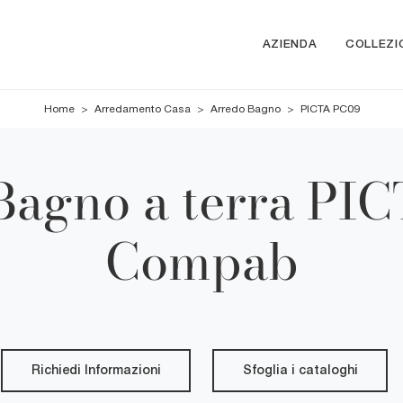
AZIENDA
COLLEZI
Home
>
Arredamento Casa
>
Arredo Bagno
>
PICTA PC09
Bagno a terra PI
Compab
Richiedi Informazioni
Sfoglia i cataloghi