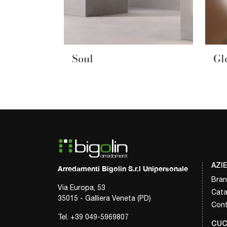
Soul
Gl
AZI
Arredamenti Bigolin S.r.l Unipersonale
Bra
Via Europa, 53
Cata
35015 - Galliera Veneta (PD)
Cont
Tel.
+39 049-5969807
CUC