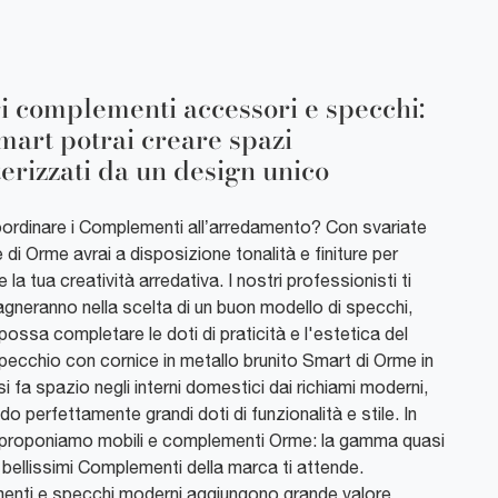
i complementi accessori e specchi:
mart potrai creare spazi
terizzati da un design unico
rdinare i Complementi all’arredamento? Con svariate
di Orme avrai a disposizione tonalità e finiture per
 la tua creatività arredativa. I nostri professionisti ti
neranno nella scelta di un buon modello di specchi,
possa completare le doti di praticità e l'estetica del
pecchio con cornice in metallo brunito Smart di Orme in
si fa spazio negli interni domestici dai richiami moderni,
o perfettamente grandi doti di funzionalità e stile. In
proponiamo mobili e complementi Orme: la gamma quasi
di bellissimi Complementi della marca ti attende.
nti e specchi moderni aggiungono grande valore