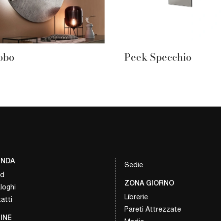
obo
Peek Specchio
ENDA
Sedie
nd
ZONA GIORNO
loghi
Librerie
atti
Pareti Attrezzate
INE