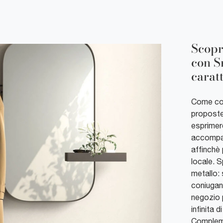
Scopr
con S
carat
Come coo
proposte 
esprimere
accompag
affinchè 
locale. S
metallo: 
coniugand
negozio 
infinita 
Compleme