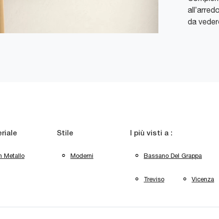
all’arred
da veder
riale
Stile
I più visti a :
n Metallo
Moderni
Bassano Del Grappa
Treviso
Vicenza